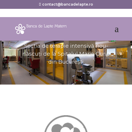
contact@bancadelapte.ro
Secția de terapie intensivă nou-
născuți de la Spitalul Marie Curie
din București