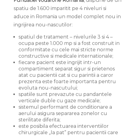
Fundatiei Vodafone Romania
, dispune de un
spatiu de 1.600 imparitit pe 4 niveluri si
aduce in Romania un model complet nou in
ingrijirea nou-nascutilor:
spatiul de tratament – nivelurile 3 si 4 –
ocupa peste 1.000 mp si a fost construit in
conformitate cu cele mai stricte norme
constructive si medicale internationale;
fiecare pacient este ingrijit intr-un
compartiment separat sigur si prietenos
atat cu pacientii cat si cu parintii a caror
prezenta este foarte importanta pentru
evoluta nou-nascutului;
spatiile sunt prevazute cu pandantele
verticale duble cu gaze medicale;
sistemul performant de conditionare a
aerului asigura separarea zonelor cu
sterilitate diferita;
este posibila efectuarea interventiilor
chirurgicale „la pat” pentru pacientii care