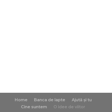
Home
Banca de lapte
Ajută și tu
Cine suntem
O idee de viitor